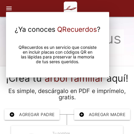
menu
¿Ya conoces
QRecuerdos
?
QRecuerdos es un servicio que consiste
en incluir placas con códigos QR en
las lápidas para preservar la memoria
de tus seres queridos.
¡Crea tu
árbol familiar
aquí!
Es simple, descárgalo en PDF e imprímelo,
gratis.
add_circle
AGREGAR PADRE
add_circle
AGREGAR MADRE
Tu nombre